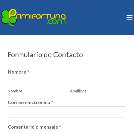
Saltar
al
contenido
PRIMIFORTUNA
Peña de Lotería, Primitiva,
(presiona
Euromillones y Bonoloto.
la
tecla
Intro)
Formulario de Contacto
Nombre
*
Nombre
Apellidos
Correo electrónico
*
Comentario o mensaje
*