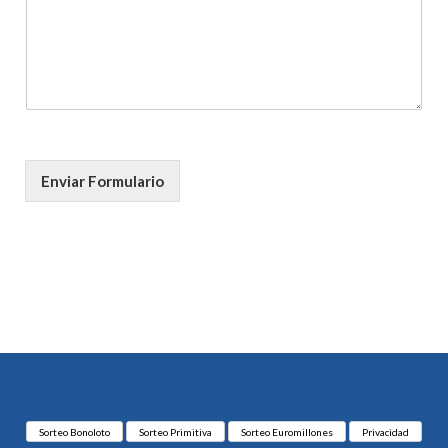
Enviar Formulario
Sorteo Bonoloto
Sorteo Primitiva
Sorteo Euromillones
Privacidad