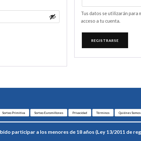
Tus datos se utilizarán para 
acceso a tu cuenta.
REGISTRARSE
Sorteo Primitiva
Sorteo Euromillones
Privacidad
Términos
Quiénes Somos
bido participar a los menores de 18 años (Ley 13/2011 de regu