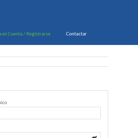
a mi Cuenta / Registrarse
Contactar
Obligatorio
nico