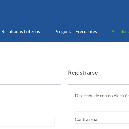
TUNA
itiva, Euromillones y Bonoloto.
Resultados Loterías
Preguntas Frecuentes
Acceder 
Registrarse
Dirección de correo electró
orio
Obligatorio
Contraseña