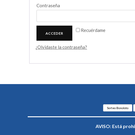
Obligatorio
Contraseña
Recuérdame
ACCEDER
¿Olvidaste la contraseña?
Sorteo Bonoloto
AVISO: Está prohi