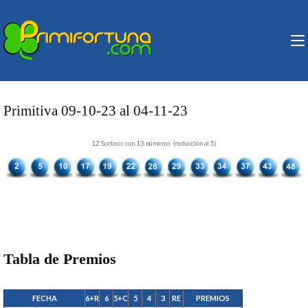
Saltar
al
contenido
PRIMIFORTUNA
Peña de Lotería, Primitiva,
(presiona
Euromillones y Bonoloto.
la
tecla
Intro)
Primitiva 09-10-23 al 04-11-23
12 Sorteos con 13 números (reducción al 5)
Tabla de Premios
FECHA
6+R
6
5+C
5
4
3
RE
PREMIOS