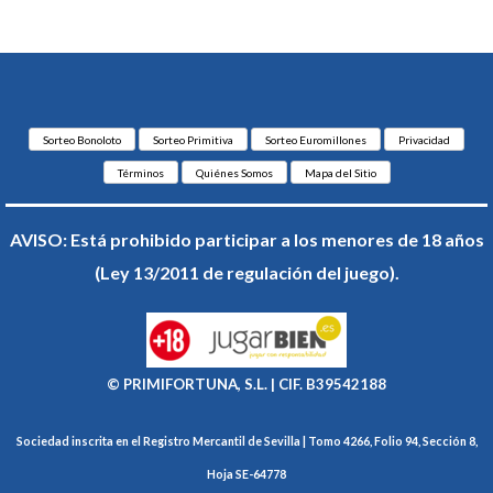
Sorteo Bonoloto
Sorteo Primitiva
Sorteo Euromillones
Privacidad
Términos
Quiénes Somos
Mapa del Sitio
AVISO: Está prohibido participar a los menores de 18 años
(Ley 13/2011 de regulación del juego).
© PRIMIFORTUNA, S.L. | CIF. B39542188
Sociedad inscrita en el Registro Mercantil de Sevilla | Tomo 4266, Folio 94, Sección 8,
Hoja SE-64778