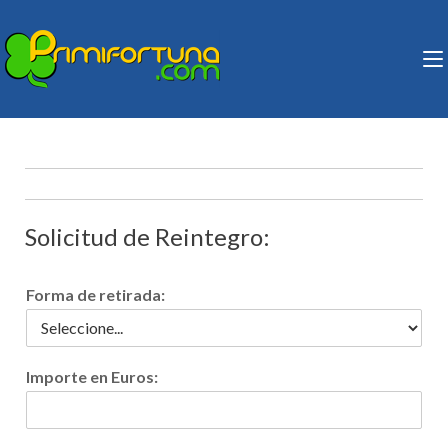
Saltar
al
contenido
PRIMIFORTUNA
Peña de Lotería, Primitiva,
(presiona
Euromillones y Bonoloto.
la
tecla
Intro)
Solicitud de Reintegro:
Forma de retirada:
Importe en Euros: