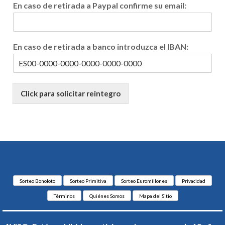
F
En caso de retirada a Paypal confirme su email:
o
r
m
a
En caso de retirada a banco introduzca el IBAN:
e
n
e
l
Click para solicitar reintegro
Sorteo Bonoloto
Sorteo Primitiva
Sorteo Euromillones
Privacidad
Términos
Quiénes Somos
Mapa del Sitio